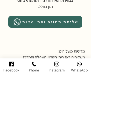
בבחירת המידה והיצירה שתשתלב הכי
נכון בחלל.
שליחת תמונה והתייעצות
מדיניות משלוחים:
משלוחים באזורים: השרון, השפלה והמרכז
*לאזורים מרוחקים יותר יש ליצור קשר.
עלות דמי משלוח: 250 ש״ח
Facebook
Phone
Instagram
WhatsApp
זמן אספקה: עד 14 ימי עסקים
לאיסוף עצמי יש להגיע לגלריה בכתובת
אחוזה 102 רעננה בתאום מראש,
טלפון 054-4850795