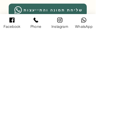
שליחת תמונה והתייעצות
Facebook
Phone
Instagram
WhatsApp
מדיניות משלוחים:
משלוחים באזורים: השרון, השפלה והמרכז
*לאזורים מרוחקים יותר יש ליצור קשר.
עלות דמי משלוח: 250 ש״ח
זמן אספקה: עד 14 ימי עסקים
לאיסוף עצמי יש להגיע לגלריה בכתובת
אחוזה 102 רעננה בתאום מראש,
טלפון 054-4850795