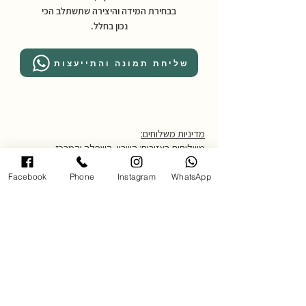
בבחירת המידה והיצירה שתשתלב הכי
נכון בחלל.
שליחת תמונה והתייעצות
מדיניות משלוחים:
משלוחים באזורים: השרון, השפלה והמרכז
*לאזורים מרוחקים יותר יש ליצור קשר.
עלות דמי משלוח: 250 ש״ח
Facebook
Phone
Instagram
WhatsApp
זמן אספקה: עד 14 ימי עסקים
לאיסוף עצמי יש להגיע לגלריה בכתובת
אחוזה 102 רעננה בתאום מראש,
טלפון 054-4850795