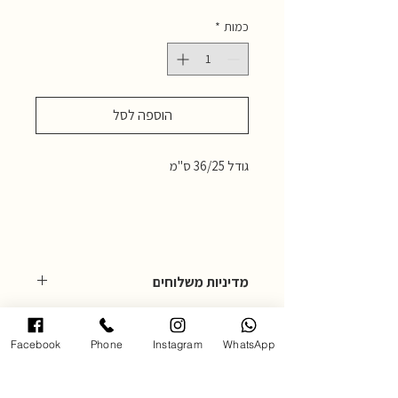
כמות
*
הוספה לסל
גודל 36/25 ס"מ
מדיניות משלוחים
המחיר כולל דמי משלוח.
ניתן גם לאסוף עצמאית מהגלרייה ברעננה,
Facebook
Phone
Instagram
WhatsApp
כתובת הגלרייה : אחוזה 102 רעננה, בתאום
מראש בטלפון: 054-4850795
מדיניות משלוחים: