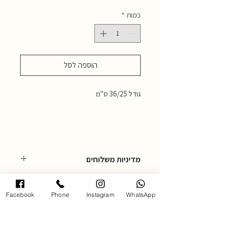
כמות
*
הוספה לסל
גודל 36/25 ס"מ
מדיניות משלוחים
המחיר כולל דמי משלוח.
ניתן גם לאסוף עצמאית מהגלרייה ברעננה,
Facebook
Phone
Instagram
WhatsApp
כתובת הגלרייה : אחוזה 102 רעננה, בתאום
מראש בטלפון: 054-4850795
מדיניות משלוחים: