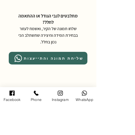
מתלבטים לגבי הגודל או ההתאמה
לחלל?
שלחו תמונה של הקיר, ואשמח לעזור
בבחירת המידה והיצירה שתשתלב הכי
נכון בחלל.
שליחת תמונה והתייעצות
מדיניות משלוחים:
משלוחים באזורים: השרון, השפלה והמרכז
Facebook
Phone
Instagram
WhatsApp
*לאזורים מרוחקים יותר יש ליצור קשר.
עלות דמי משלוח: 250 ש״ח
זמן אספקה: עד 14 ימי עסקים
לאיסוף עצמי יש להגיע לגלריה בכתובת
אחוזה 102 רעננה בתאום מראש,
טלפון 054-4850795