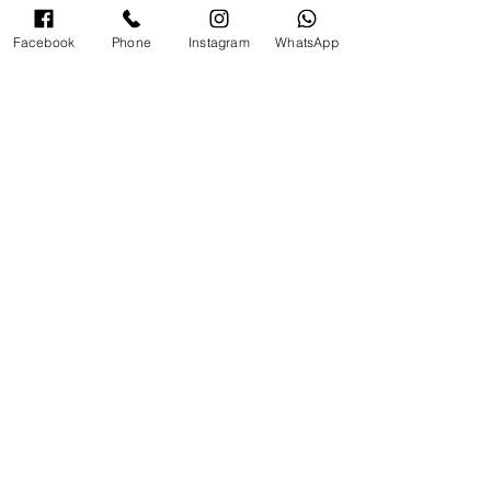
Facebook
Phone
Instagram
WhatsApp
מדיניות משלוחים:
משלוחים באזורים: השרון, השפלה והמרכז
*לאזורים מרוחקים יותר יש ליצור קשר.
עלות דמי משלוח: 250 ש״ח
זמן אספקה: עד 14 ימי עסקים
לאיסוף עצמי יש להגיע לגלריה בכתובת
אחוזה 102 רעננה בתאום מראש,
טלפון 054-4850795
כשאומנות פוגשת רגש -הדר רענן
גלריה לאומנות ברעננה
כתובת: אחוזה 102 רעננה (בתאום מראש)