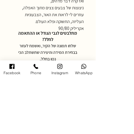
ואז קרה דבר מדהים,
ניצוצות של צבעים צצים מתוך האפלה,
עוזרים לי לראות את האור, הצבעוניות
העליזה, התשוקה ופלא העולם.
אקריליק 90/80
מתלבטים לגבי הגודל או ההתאמה
לחלל?
שלחו תמונה של הקיר, ואשמח לעזור
בבחירת המידה והיצירה שתשתלב הכי
נכון בחלל.
Facebook
Phone
Instagram
WhatsApp
שליחת תמונה והתייעצות
מדיניות משלוחים:
משלוחים באזורים: השרון, השפלה והמרכז
*לאזורים מרוחקים יותר יש ליצור קשר.
עלות דמי משלוח: 250 ש״ח
זמן אספקה: עד 14 ימי עסקים