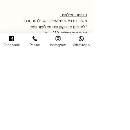
מדיניות משלוחים:
משלוחים באזורים: השרון, השפלה והמרכז
*לאזורים מרוחקים יותר יש ליצור קשר.
עלות דמי משלוח: 250 ש״ח
זמן אספקה: עד 14 ימי עסקים
לאיסוף עצמי יש להגיע לגלריה בכתובת
Facebook
Phone
Instagram
WhatsApp
אחוזה 102 רעננה בתאום מראש,
טלפון 054-4850795
כשאומנות פוגשת רגש -הדר רענן
גלריה לאומנות ברעננה
כתובת: אחוזה 102 רעננה (בתאום מראש)
​
hadar.art24@gmail.com
054-4850795