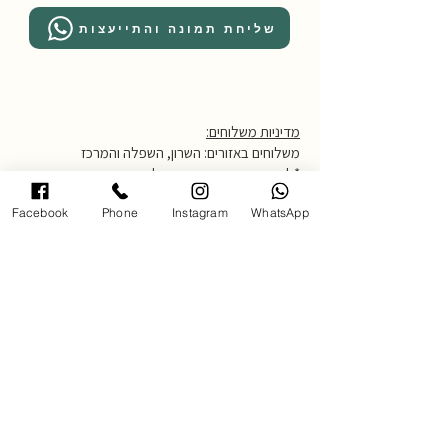
שליחת תמונה והתייעצות
מדיניות משלוחים:
משלוחים באזורים: השרון, השפלה והמרכז
*לאזורים מרוחקים יותר יש ליצור קשר.
עלות דמי משלוח: 250 ש״ח
Facebook
Phone
Instagram
WhatsApp
זמן אספקה: עד 14 ימי עסקים
לאיסוף עצמי יש להגיע לגלריה בכתובת
אחוזה 102 רעננה בתאום מראש,
טלפון 054-4850795