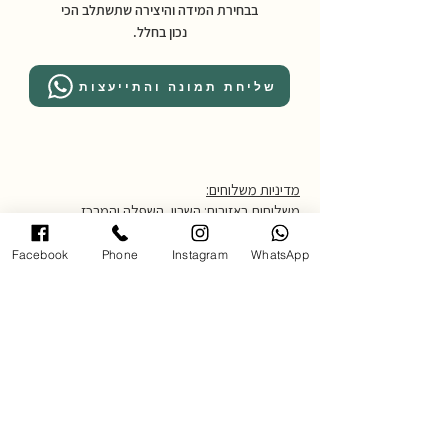
בבחירת המידה והיצירה שתשתלב הכי
נכון בחלל.
שליחת תמונה והתייעצות
מדיניות משלוחים:
משלוחים באזורים: השרון, השפלה והמרכז
*לאזורים מרוחקים יותר יש ליצור קשר.
עלות דמי משלוח: 250 ש״ח
Facebook
Phone
Instagram
WhatsApp
זמן אספקה: עד 14 ימי עסקים
לאיסוף עצמי יש להגיע לגלריה בכתובת
אחוזה 102 רעננה בתאום מראש,
טלפון 054-4850795