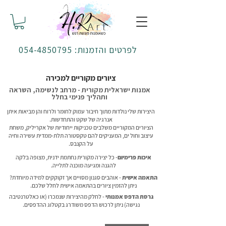
לפרטים והזמנות: 054-4850795
ציורים מקוריים למכירה
אמנות ישראלית מקורית - מרחב לנשימה, השראה
ותהליך פנימי בחלל
היצירות שלי נולדות מתוך חיבור עמוק לחומר ולרוח והן מביאות איתן
אנרגיה של שקט והתחדשות.
הציורים המקוריים משלבים טכניקות ייחודיות של אקריליק, משחת
עיצוב וחול ים, המעניקים להם טקסטורה תלת-ממדית עשירה וחיה
על הקנבס.
איכות פרימיום
- כל יצירה מקורית נחתמת ידנית, מצופה בלקה
להגנה ומגיעה מוכנה לתלייה.
התאמה אישית
- אוהבים סגנון מסויים אך זקוקקים למידה מיוחדת?
ניתן להזמין ציורים בהתאמה אישית לחלל שלכם.
גרסת הדפס אמנותי
- לחלק מהיצירות שנמכרו (או כאלטרנטיבה
נגישה) ניתן לרכוש הדפס משודרג בקטלוג ההדפסים.