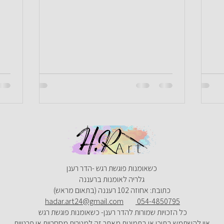
כשאומנות פוגשת רגש -הדר רענן
גלריה לאומנות ברעננה
כתובת: אחוזה 102 רעננה (בתאום מראש)
​
hadar.art24@gmail.com
054-4850795
כל הזכויות שמורות להדר רענן- כשאומנות פוגשת רגש
אין להשתמש בתוכן או בתמונות מאתר זה למטרות מסחריות או פרטיות